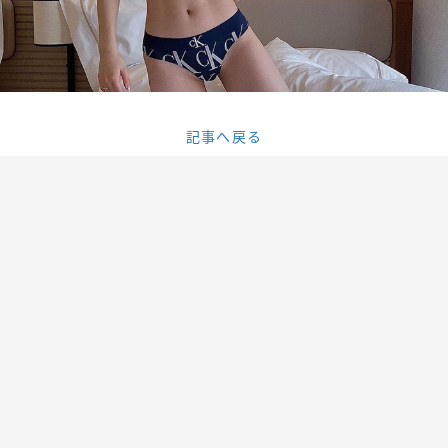
記事へ戻る