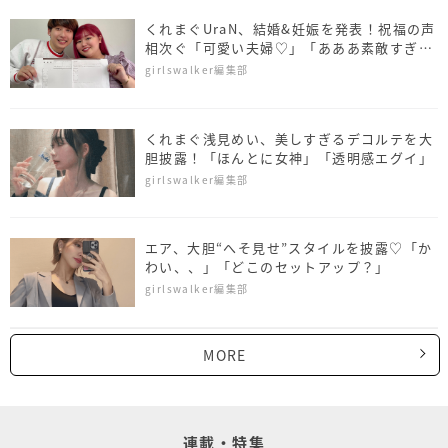
くれまぐUraN、結婚&妊娠を発表！祝福の声
相次ぐ「可愛い夫婦♡」「あああ素敵すぎ
る」
girlswalker編集部
くれまぐ浅見めい、美しすぎるデコルテを大
胆披露！「ほんとに女神」「透明感エグイ」
girlswalker編集部
エア、大胆“へそ見せ”スタイルを披露♡「か
わい、、」「どこのセットアップ？」
girlswalker編集部
MORE
連載・特集