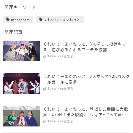
関連キーワード
Instagram
くれいじーまぐねっと
関連記事
くれいじーまぐねっと、3人揃って投げキッ
ス！遊び心あふれるコーデを披露
girlswalker編集部
くれいじーまぐねっと、3人揃ってY2K風スク
ールガールに変身！
girlswalker編集部
くれいじーまぐねっと、登場した瞬間に大歓
声！UraN「出た瞬間に“ウィア〜”って声上
がった」
girlswalker編集部