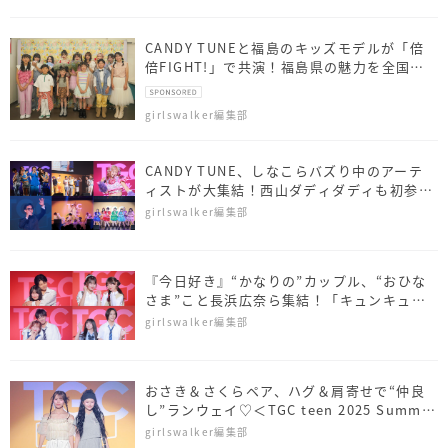
CANDY TUNEと福島のキッズモデルが「倍
倍FIGHT!」で共演！福島県の魅力を全国へ
──
girlswalker編集部
CANDY TUNE、しなこらバズり中のアーテ
ィストが大集結！西山ダディダディも初参加
＜TGC teen 2025 Summer＞
girlswalker編集部
『今日好き』“かなりの”カップル、“おひな
さま”こと長浜広奈ら集結！「キュンキュン
保証します♡」＜TGC teen 2025 Summer
girlswalker編集部
＞
おさき＆さくらペア、ハグ＆肩寄せで“仲良
し”ランウェイ♡＜TGC teen 2025 Summer
＞
girlswalker編集部