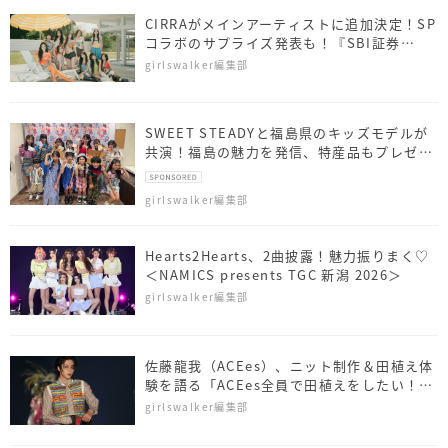
CIRRAがメインアーティストに追加決定！SP
コラボのサプライズ発表も！『SBI証券
presents TGC 北九州 2026』
girlswalker編集部
SWEET STEADYと福島県のキッズモデルが
共演！福島の魅力を発信、特産品もプレゼン
ト
girlswalker編集部
Hearts2Hearts、2曲披露！魅力振りまく♡
＜NAMICS presents TGC 新潟 2026＞
girlswalker編集部
佐藤⿓我（ACEes）、ニット制作＆田植え体
験を語る「ACEes全員で田植えをしたい！」
＜NAMICS presents TGC 新潟 2026＞
girlswalker編集部