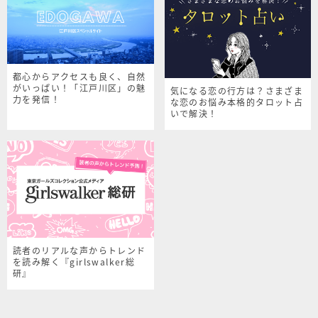
都心からアクセスも良く、自然
がいっぱい！「江戸川区」の魅
気になる恋の行方は？さまざま
力を発信！
な恋のお悩み本格的タロット占
いで解決！
読者のリアルな声からトレンド
を読み解く『girlswalker総
研』