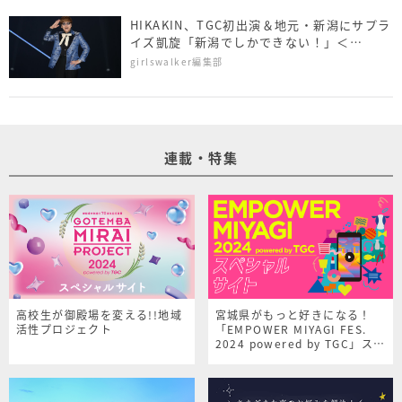
HIKAKIN、TGC初出演＆地元・新潟にサプラ
イズ凱旋「新潟でしかできない！」＜
NAMICS presents TGC 新潟 2026＞
girlswalker編集部
連載・特集
高校生が御殿場を変える!!地域
宮城県がもっと好きになる！
活性プロジェクト
「EMPOWER MIYAGI FES.
2024 powered by TGC」スペ
シャルサイト