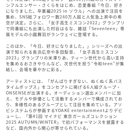
ンフルエンサー・さくらをはじめ、恋愛番組「今日、好き
になりました。卒業編2025 in ソウル」への出演で注目を
集め、SNS総フォロワー数260万人超と人気急上昇中の希
空が決定。さらに、「女子高生ミスコン2022」グランプリ
で同番組にも出演した村谷はるな、雑誌「Seventeen」専
属モデルの小國舞羽がランウェイに登場する。
このほか、「今日、好きになりました。」シリーズへの出
演で知られる長浜広奈や多田梨音、「女子高生ミスコン
2023」グランプリの米澤りあ、ティーン世代から高い支持
を集めるおさきやりんなど、次世代を担う“令和teen”が集
結し、会場を華やかに彩る。
アーティストには、「がんばりすぎない、ぬくぬく系バス
タイムポップス」をコンセプトに掲げる6人組グループ・
ONSENSEが出演する。オーディション選出メンバーに加
え、モデルや俳優として活動するメンバーで構成されてお
り、多様性のあるグループとして注目を集めている。アソ
ビシステムらが参画するYOAKE entertainmentよりデビ
ューし、「第41回 マイナビ 東京ガールズコレクション
2025 AUTUMN/WINTER」で初パフォーマンスを披露する
など、国内外から関心が寄せられている。