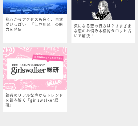
都心からアクセスも良く、自然
がいっぱい！「江戸川区」の魅
気になる恋の行方は？さまざま
力を発信！
な恋のお悩み本格的タロット占
いで解決！
読者のリアルな声からトレンド
を読み解く『girlswalker総
研』