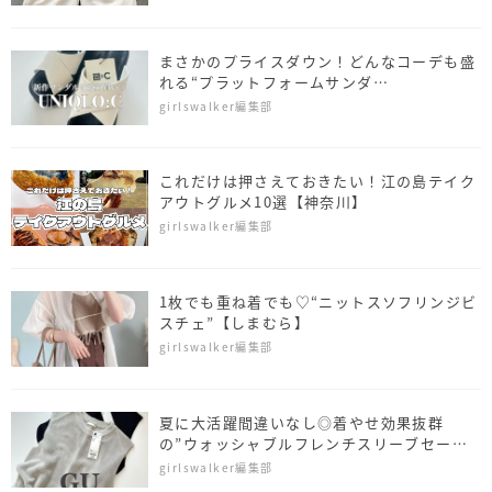
まさかのプライスダウン！どんなコーデも盛
れる“プラットフォームサンダ
ル”【UNIQLO：C】
girlswalker編集部
これだけは押さえておきたい！江の島テイク
アウトグルメ10選【神奈川】
girlswalker編集部
1枚でも重ね着でも♡“ニットスソフリンジビ
スチェ”【しまむら】
girlswalker編集部
夏に大活躍間違いなし◎着やせ効果抜群
の”ウォッシャブルフレンチスリーブセータ
ー”【GU】
girlswalker編集部