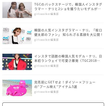
TGCのバックステージで、韓国人インスタグ
ラマー・テリと2ショを撮りたいモデルが続
出!?
girlswalker編集部
韓国の人気インスタグラマー・テリ、「坂口
健太郎のファン」 知られざる素顔を大公開！
girlswalker編集部
インスタで話題の韓国人気モデル・テリ、日
本初ランウェイで可愛さ爆発〈TGC2018
A/W〉
girlswalker編集部
完売前にGETせよ！ダイソー×フリュー
の“プール映え”アイテム5選
girlswalker編集部