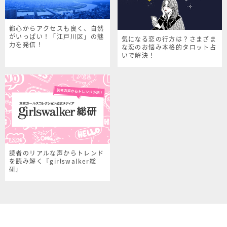
都心からアクセスも良く、自然
がいっぱい！「江戸川区」の魅
気になる恋の行方は？さまざま
力を発信！
な恋のお悩み本格的タロット占
いで解決！
読者のリアルな声からトレンド
を読み解く『girlswalker総
研』