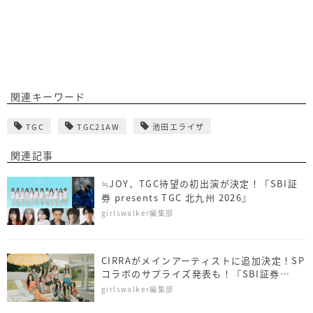
関連キーワード
TGC
TGC21AW
池田エライザ
関連記事
≒JOY、TGC待望の初出演が決定！『SBI証
券 presents TGC 北九州 2026』
girlswalker編集部
CIRRAがメインアーティストに追加決定！SP
コラボのサプライズ発表も！『SBI証券
presents TGC 北九州 2026』
girlswalker編集部