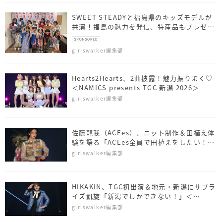
SWEET STEADYと福島県のキッズモデルが
共演！福島の魅力を発信、特産品もプレゼン
ト
girlswalker編集部
Hearts2Hearts、2曲披露！魅力振りまく♡
＜NAMICS presents TGC 新潟 2026＞
girlswalker編集部
佐藤⿓我（ACEes）、ニット制作＆田植え体
験を語る「ACEes全員で田植えをしたい！」
＜NAMICS presents TGC 新潟 2026＞
girlswalker編集部
HIKAKIN、TGC初出演＆地元・新潟にサプラ
イズ凱旋「新潟でしかできない！」＜
NAMICS presents TGC 新潟 2026＞
girlswalker編集部