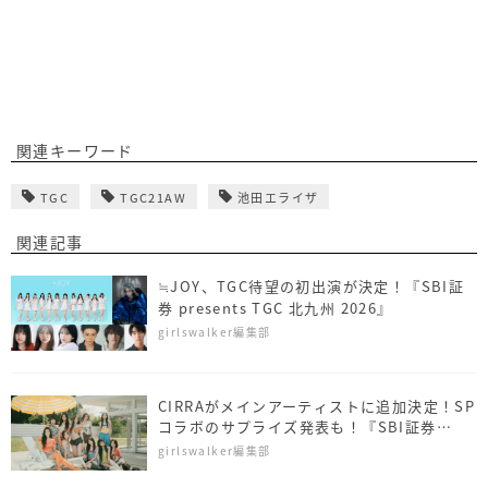
関連キーワード
TGC
TGC21AW
池田エライザ
関連記事
≒JOY、TGC待望の初出演が決定！『SBI証
券 presents TGC 北九州 2026』
girlswalker編集部
CIRRAがメインアーティストに追加決定！SP
コラボのサプライズ発表も！『SBI証券
presents TGC 北九州 2026』
girlswalker編集部