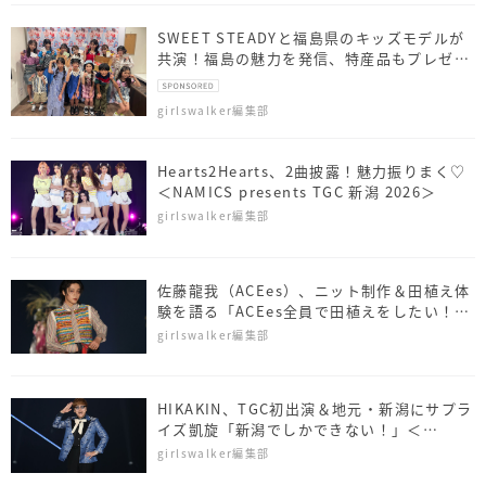
SWEET STEADYと福島県のキッズモデルが
共演！福島の魅力を発信、特産品もプレゼン
ト
girlswalker編集部
Hearts2Hearts、2曲披露！魅力振りまく♡
＜NAMICS presents TGC 新潟 2026＞
girlswalker編集部
佐藤⿓我（ACEes）、ニット制作＆田植え体
験を語る「ACEes全員で田植えをしたい！」
＜NAMICS presents TGC 新潟 2026＞
girlswalker編集部
HIKAKIN、TGC初出演＆地元・新潟にサプラ
イズ凱旋「新潟でしかできない！」＜
NAMICS presents TGC 新潟 2026＞
girlswalker編集部