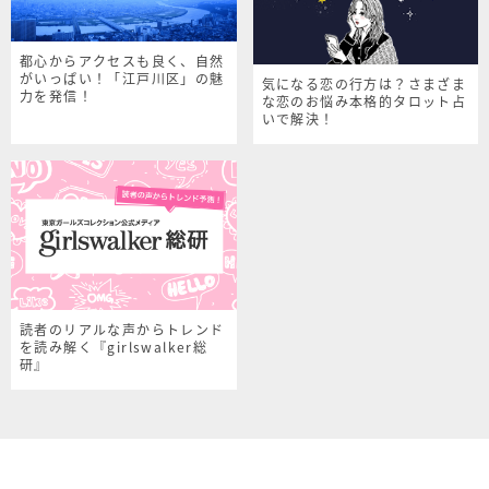
都心からアクセスも良く、自然
がいっぱい！「江戸川区」の魅
気になる恋の行方は？さまざま
力を発信！
な恋のお悩み本格的タロット占
いで解決！
読者のリアルな声からトレンド
を読み解く『girlswalker総
研』