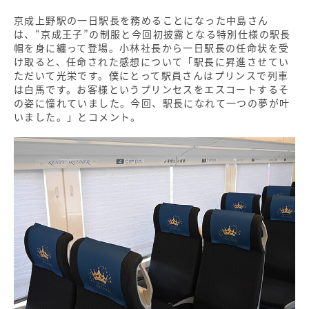
京成上野駅の一日駅長を務めることになった中島さん
は、“京成王子”の制服と今回初披露となる特別仕様の駅長
帽を身に纏って登場。小林社長から一日駅長の任命状を受
け取ると、任命された感想について「駅長に昇進させてい
ただいて光栄です。僕にとって駅員さんはプリンスで列車
は白馬です。お客様というプリンセスをエスコートするそ
の姿に憧れていました。今回、駅長になれて一つの夢が叶
いました。」とコメント。