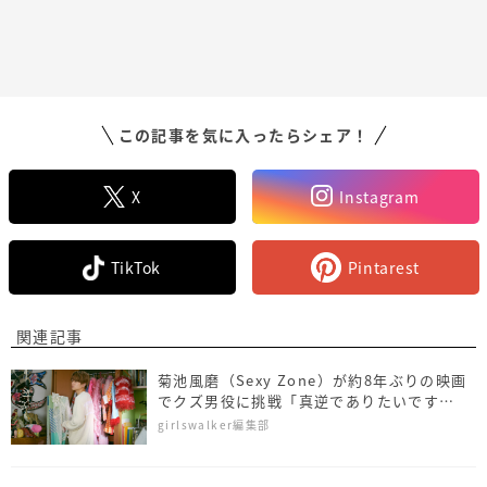
この記事を気に入ったらシェア！
X
Instagram
TikTok
Pintarest
関連記事
菊池風磨（Sexy Zone）が約8年ぶりの映画
でクズ男役に挑戦「真逆でありたいです
（笑）」＜独占カットあり＞
girlswalker編集部