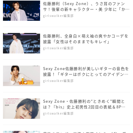
佐藤勝利（Sexy Zone）、うさ耳のファン
サ！後輩の新キャラクター・美 少年に「かわ
いい」の声漏れる
girlswalker編集部
佐藤勝利、全身白×萌え袖の爽やかコーデを
披露「女性はそのままでもキレイ」
girlswalker編集部
Sexy Zone佐藤勝利が美しいギターの音色を
披露！「ギターはボクにとってのアイデンテ
ィティ」
girlswalker編集部
Sexy Zone・佐藤勝利の“ときめく"瞬間と
は？『bis』史上初男性2回目の表紙＆8P特
集
girlswalker編集部