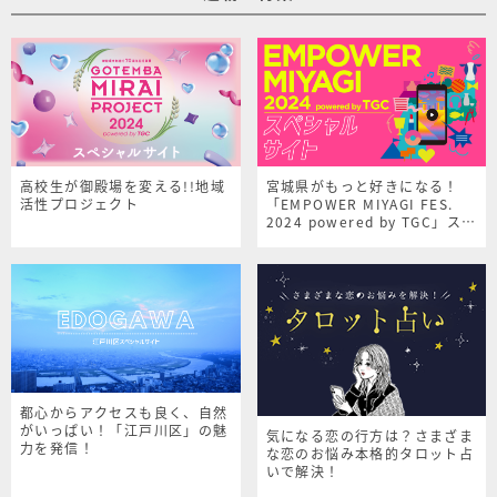
高校生が御殿場を変える!!地域
宮城県がもっと好きになる！
活性プロジェクト
「EMPOWER MIYAGI FES.
2024 powered by TGC」スペ
シャルサイト
都心からアクセスも良く、自然
がいっぱい！「江戸川区」の魅
気になる恋の行方は？さまざま
力を発信！
な恋のお悩み本格的タロット占
いで解決！