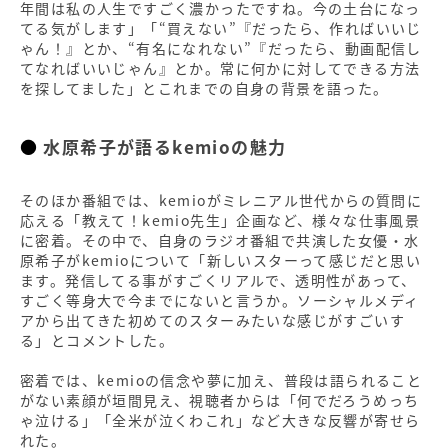
年間は私の人生ですごく濃かったですね。今の土台になっ
てる気がします」「“買えない”『だったら、作ればいいじ
ゃん！』とか、“有名になれない”『だったら、動画配信し
てなればいいじゃん』とか。常に何かに対してできる方法
を探してました」とこれまでの自身の背景を語った。
水原希子が語るkemioの魅力
そのほか番組では、kemioがミレニアル世代からの質問に
応える「教えて！kemio先生」企画など、様々な仕事風景
に密着。その中で、自身のラジオ番組で共演した女優・水
原希子がkemioについて「新しいスターって感じだと思い
ます。発信してる事がすごくリアルで、透明性があって、
すごく等身大で今までにないと言うか。ソーシャルメディ
アから出てきた初めてのスターみたいな感じがすごいす
る」とコメントした。
密着では、kemioの信念や夢に加え、普段は語られること
がない素顔が垣間見え、視聴者からは「何でだろうめっち
ゃ泣ける」「全米が泣くわこれ」など大きな反響が寄せら
れた。