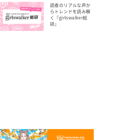
読者のリアルな声か
らトレンドを読み解
く『girlswalker総
研』