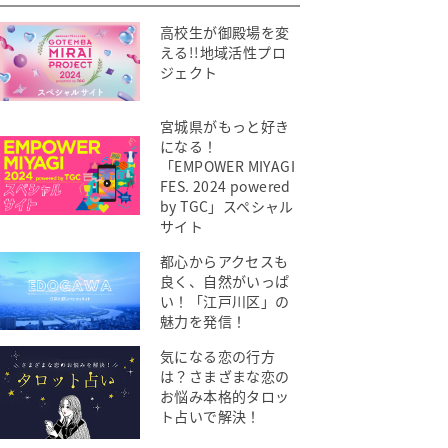
高校生が御殿場を変
える!!地域活性プロ
ジェクト
宮城県がもっと好き
になる！
「EMPOWER MIYAGI
FES. 2024 powered
by TGC」スペシャル
サイト
都心からアクセスも
良く、自然がいっぱ
い！「江戸川区」の
魅力を発信！
気になる恋の行方
は？さまざまな恋の
お悩み本格的タロッ
ト占いで解決！