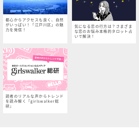
都心からアクセスも良く、自然
がいっぱい！「江戸川区」の魅
気になる恋の行方は？さまざま
力を発信！
な恋のお悩み本格的タロット占
いで解決！
読者のリアルな声からトレンド
を読み解く『girlswalker総
研』