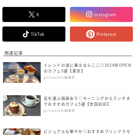
X
Instagram
TikTok
Pintarest
関連記事
トレンドの波に乗るならここ◎2024年OPEN
のカフェ5選【東京】
girlswalker編集部
足を運ぶ価値あり♡モーニングからランチま
でおすすめカフェ5選【世田谷区】
girlswalker編集部
ビジュアルも華やか♡おすすめプリンアラモ