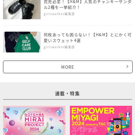
完売必至！【H&M】人気のチャンキーサンダ
ル2種を一挙紹介！
girlswalker編集部
何枚あっても困らない！【H&M】とにかく可
愛いスウェット4選
girlswalker編集部
MORE
連載・特集