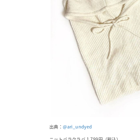
出典：
@ari_undyed
ニットバラクラバ 1,799円（税込）