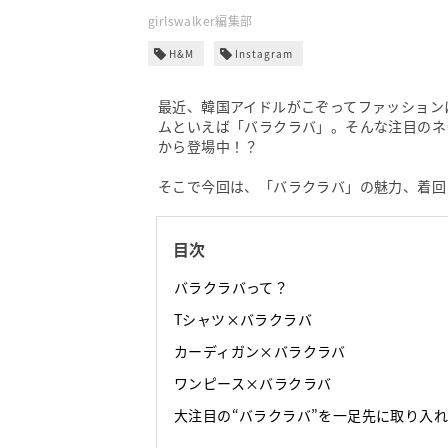
girlswalker編集部
H&M
Instagram
最近、韓国アイドルがこぞってファッション
ムといえば「バラクラバ」。そんな注目のネ
から登場中！？
そこで今回は、「バラクラバ」の魅力、着回
目次
バラクラバって？
Tシャツ×バラクラバ
カーディガン×バラクラバ
ワンピース×バラクラバ
大注目の“バラクラバ”を一足先に取り入