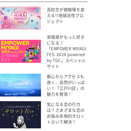
高校生が御殿場を変
える!!地域活性プロ
ジェクト
宮城県がもっと好き
になる！
「EMPOWER MIYAGI
FES. 2024 powered
by TGC」スペシャル
サイト
都心からアクセスも
良く、自然がいっぱ
い！「江戸川区」の
魅力を発信！
気になる恋の行方
は？さまざまな恋の
お悩み本格的タロッ
ト占いで解決！