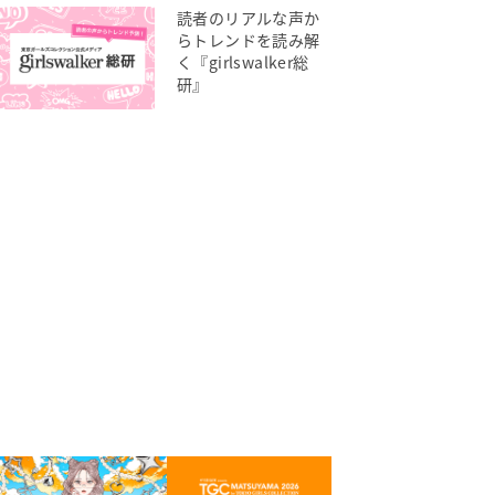
読者のリアルな声か
らトレンドを読み解
く『girlswalker総
研』