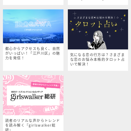
シャルサイト
都心からアクセスも良く、自然
がいっぱい！「江戸川区」の魅
気になる恋の行方は？さまざま
力を発信！
な恋のお悩み本格的タロット占
いで解決！
読者のリアルな声からトレンド
を読み解く『girlswalker総
研』