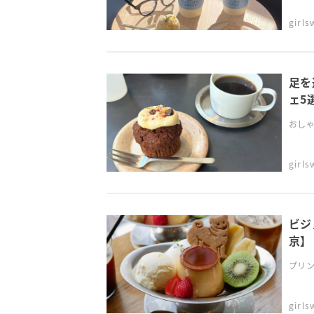
girl
足を
ェ5
おしゃ
girl
ビジ
京】
プリン
girl