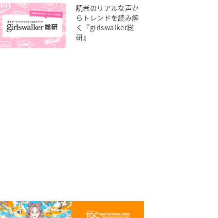
読者のリアルな声か
らトレンドを読み解
く『girlswalker総
研』