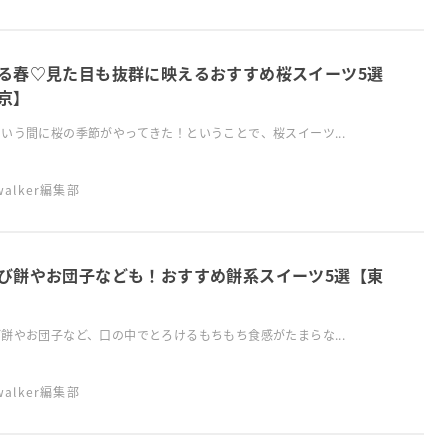
る春♡見た目も抜群に映えるおすすめ桜スイーツ5選
京】
いう間に桜の季節がやってきた！ということで、桜スイーツ...
swalker編集部
び餅やお団子なども！おすすめ餅系スイーツ5選【東
餅やお団子など、口の中でとろけるもちもち食感がたまらな...
swalker編集部