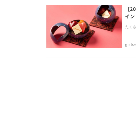
【2
イン
たくさ
girl