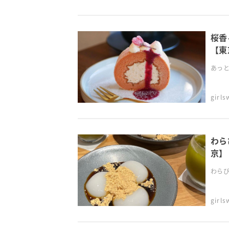
桜香
【東
あっと
girl
わら
京】
わらび
girl