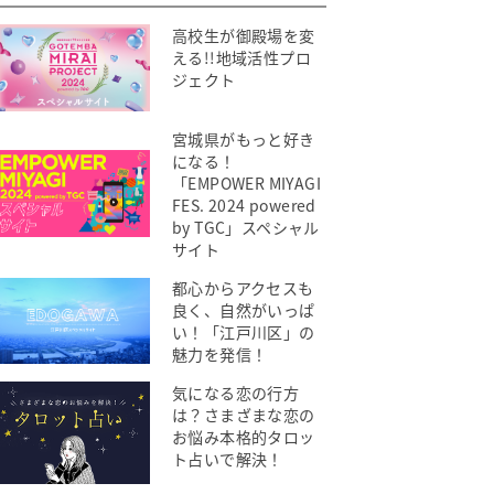
高校生が御殿場を変
える!!地域活性プロ
ジェクト
宮城県がもっと好き
になる！
「EMPOWER MIYAGI
FES. 2024 powered
by TGC」スペシャル
サイト
都心からアクセスも
良く、自然がいっぱ
い！「江戸川区」の
魅力を発信！
気になる恋の行方
は？さまざまな恋の
お悩み本格的タロッ
ト占いで解決！