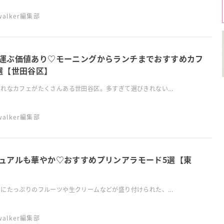
swalker編集部
運ぶ価値あり♡モーニングからランチまでおすすめカフ
選【世田谷区】
れなカフェがたくさんある世田谷区。多すぎて選びきれない...
swalker編集部
ュアルも華やか♡おすすめプリンアラモード5選【東
にたっぷりのフルーツや生クリームなどが盛り付けられた、...
swalker編集部