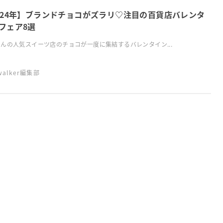
024年】ブランドチョコがズラリ♡注目の百貨店バレンタ
フェア8選
んの人気スイーツ店のチョコが一度に集結するバレンタイン...
swalker編集部