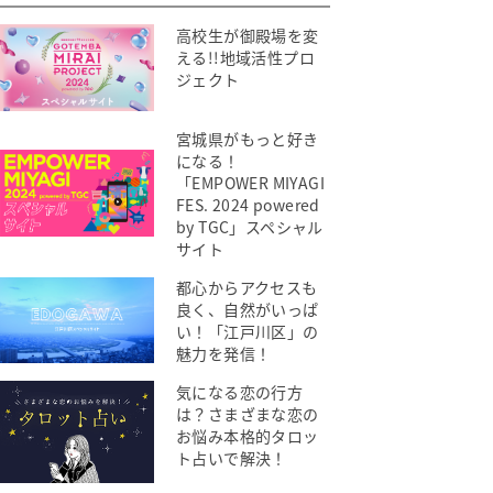
高校生が御殿場を変
える!!地域活性プロ
ジェクト
宮城県がもっと好き
になる！
「EMPOWER MIYAGI
FES. 2024 powered
by TGC」スペシャル
サイト
都心からアクセスも
良く、自然がいっぱ
い！「江戸川区」の
魅力を発信！
気になる恋の行方
は？さまざまな恋の
お悩み本格的タロッ
ト占いで解決！