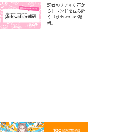
読者のリアルな声か
らトレンドを読み解
く『girlswalker総
研』