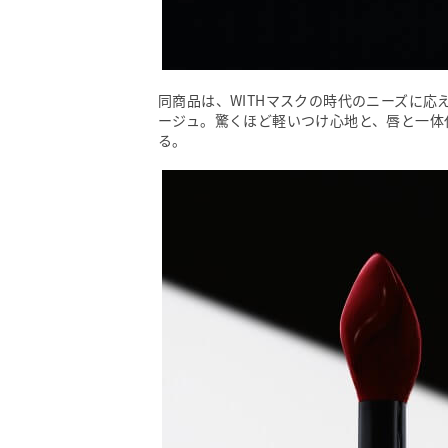
同商品は、WITHマスクの時代のニーズに
ージュ。驚くほど軽いつけ心地と、唇と一体
る。