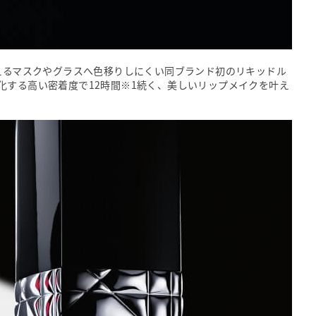
応えるマスクやグラスへ色移りしにくい同ブランド初のリキッドル
化する高い密着度で12時間※1続く、美しいリップメイクを叶え