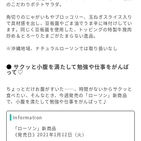
のこだわりポテトサラダ。
角切りのじゃがいもやブロッコリー、玉ねぎスライス入り
で具材感を出し、豆板醤やごま油でうま辛に味付けしてい
ます。同じく豆板醤を使用した、トッピングの特製牛挽肉
炒め＆とろーりたまごがたまらない逸品。
※沖縄地域、ナチュラルローソンでは取り扱いなし
サクッと小腹を満たして勉強や仕事をがんば
って♡
ちょっとだけお腹がすいた……、時間がないからサクッと
食べたい、そんなとき、今週発売の「ローソン」新商品
で、小腹を満たして勉強や仕事をがんばって♪
Information
「ローソン」新商品
《発売日》2021年1月12日（火）