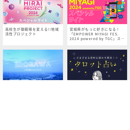
高校生が御殿場を変える!!地域
宮城県がもっと好きになる！
活性プロジェクト
「EMPOWER MIYAGI FES.
2024 powered by TGC」スペ
シャルサイト
都心からアクセスも良く、自然
がいっぱい！「江戸川区」の魅
気になる恋の行方は？さまざま
力を発信！
な恋のお悩み本格的タロット占
いで解決！