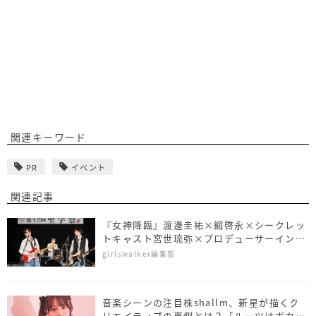
関連キーワード
PR
イベント
関連記事
『女神降臨』渡邊圭祐×綱啓永×シークレッ
トキャスト宮世琉弥×プロデューサーインタ
ビュー、共演の3人がやってみたい楽器っ
girlswalker編集部
て……？
音楽シーンの注目株shallm、新星が描くク
リエイティブの裏側とは？「ルーツはボカ