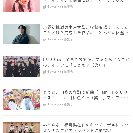
ロ」
girlswalker編集部
声優初挑戦の木戸大聖、収録現場で工夫した
こととは？完成した作品に「どんどん体温
が…」
girlswalker編集部
BUDDiiS、全員でおでかけするなら？まさか
のアイデアに「買うの？（笑）」
girlswalker編集部
とうあ、自身の作詞で新曲「I am I」をリリ
ース！「日に日に濃く…（笑）」マイブーム
についても明かす
girlswalker編集部
みとゆな、福島県在住のキッズモデルにレッ
スン！まさかのプレゼントに驚愕♡