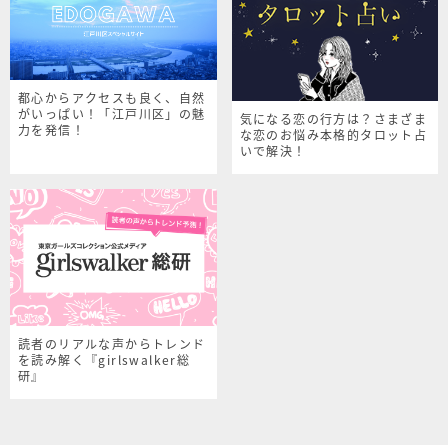
都心からアクセスも良く、自然
がいっぱい！「江戸川区」の魅
気になる恋の行方は？さまざま
力を発信！
な恋のお悩み本格的タロット占
いで解決！
読者のリアルな声からトレンド
を読み解く『girlswalker総
研』