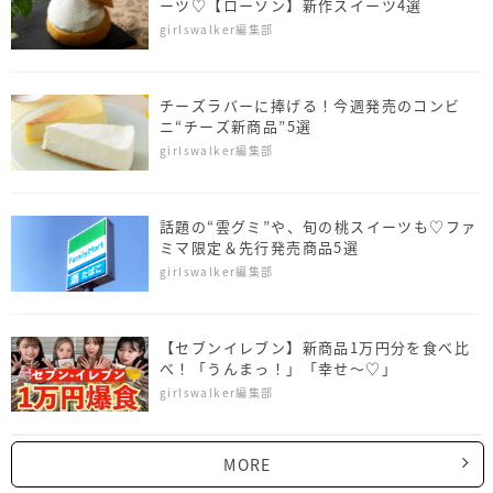
ーツ♡【ローソン】新作スイーツ4選
girlswalker編集部
チーズラバーに捧げる！今週発売のコンビ
ニ“チーズ新商品”5選
girlswalker編集部
話題の“雲グミ”や、旬の桃スイーツも♡ファ
ミマ限定＆先行発売商品5選
girlswalker編集部
【セブンイレブン】新商品1万円分を食べ比
べ！「うんまっ！」「幸せ～♡」
girlswalker編集部
MORE