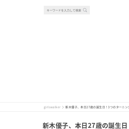
girlswalker
新木優子、本日27歳の誕生日！3つのターニン
新木優子、本日27歳の誕生