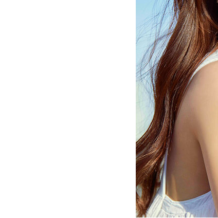
旅行で行きたい場所はどこですか？
ドライブに行くならどこに行きたい
ストレス発散方法を教えてください
休日は普段どのように過ごしていま
今年1番の思い出は何ですか？
今年受験生です。新木さんは受験を
自分へのご褒美をあげるとしたら、
最近ハマっていることはありますか
好きな男性のタイプを教えてくださ
ファンにメッセージをお願いします
12月生まれのTGCモデル