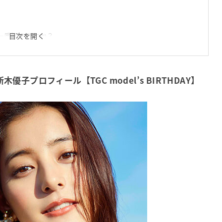
目次を開く
一番好きですか？
て変えていますか？ 色のこだわりはありますか？
りますか？
木優子プロフィール【TGC model’s BIRTHDAY】
てください。
。
トレーニングはありますか？
ていることはありますか？
ることを教えてください。
テムは？
を教えてください。
。