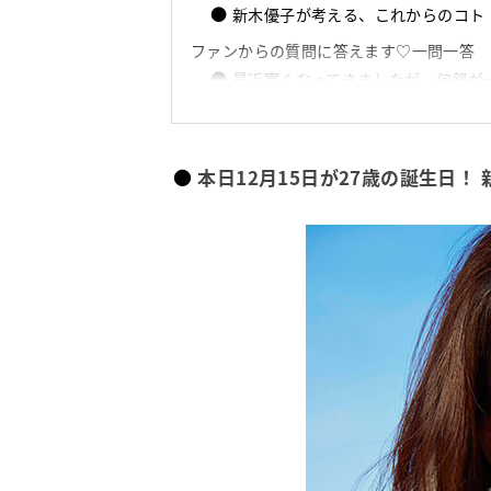
新木優子が考える、これからのコト
ファンからの質問に答えます♡一問一答
最近寒くなってきましたが、何鍋が
髪色を変えるとき、何をイメージし
スキンケアで意識していることはあ
本日12月15日が27歳の誕生日！ 新
毎日必ず行うナイトルーティン教え
メイクのポイントを教えてください
体系維持のために欠かさずしている
食事で気を付けていること、意識し
私服コーデを組むときに意識してい
今気になっているファッションアイ
オススメの映画はありますか？
季節ごとにおすすめのネイルカラー
今後挑戦したい役を教えてください