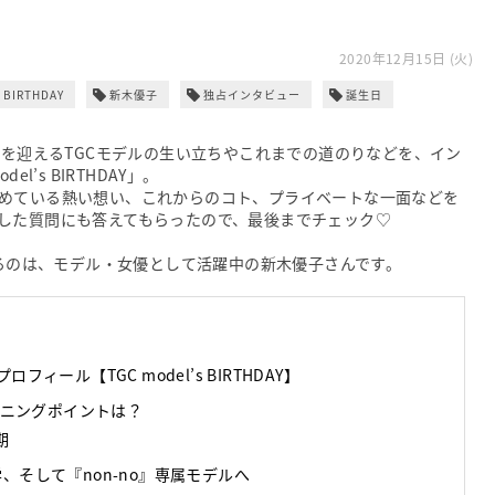
2020年12月15日 (火)
 BIRTHDAY
新木優子
独占インタビュー
誕生日
、誕生日を迎えるTGCモデルの生い立ちやこれまでの道のりなどを、イン
’s BIRTHDAY」。
めている熱い想い、これからのコト、プライベートな一面などを
した質問にも答えてもらったので、最後までチェック♡
えるのは、モデル・女優として活躍中の新木優子さんです。
ィール【TGC model’s BIRTHDAY】
ニングポイントは？
期
、そして『non-no』専属モデルへ