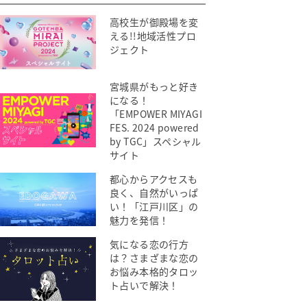
高校生が御殿場を変
える!!地域活性プロ
ジェクト
宮城県がもっと好き
になる！
「EMPOWER MIYAGI
FES. 2024 powered
by TGC」スペシャル
サイト
都心からアクセスも
良く、自然がいっぱ
い！「江戸川区」の
魅力を発信！
気になる恋の行方
は？さまざまな恋の
お悩み本格的タロッ
ト占いで解決！