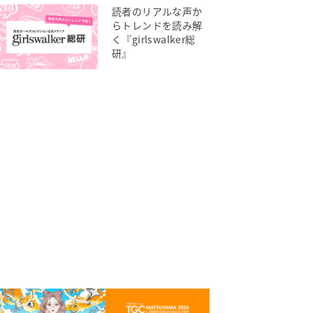
読者のリアルな声か
らトレンドを読み解
く『girlswalker総
研』