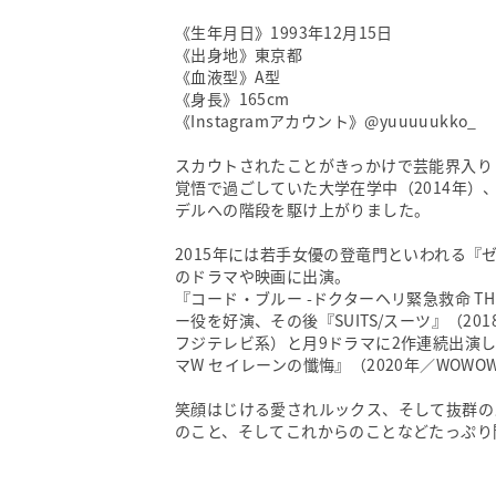
《生年月日》1993年12月15日
《出身地》東京都
《血液型》A型
《身長》165cm
《Instagramアカウント》@yuuuuukko_
スカウトされたことがきっかけで芸能界入り
覚悟で過ごしていた大学在学中（2014年）
デルへの階段を駆け上がりました。
2015年には若手女優の登竜門といわれる『
のドラマや映画に出演。
『コード・ブルー -ドクターヘリ緊急救命 THE
ー役を好演、その後『SUITS/スーツ』（2
フジテレビ系）と月9ドラマに2作連続出演し
マW セイレーンの懺悔』（2020年／WOW
笑顔はじける愛されルックス、そして抜群の
のこと、そしてこれからのことなどたっぷり