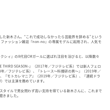
した新木さん。“これで成功しなかったら芸能界を辞める”という
、ファッション雑誌『non-no』の専属モデルに起用され、人気モ
ゼクシィ』の8代目CMガールに選ばれ注目を浴びると、以降数々
 THIRD SEASON-』（2017年／フジテレビ系）では新人フェロ
018年／フジテレビ系）、『トレース〜科捜研の男〜』（2019年／
、『モトカレマニア』（2019年／フジテレビ系）、『連続ドラ
OW）では主演を務めています。
スタイルで男女問わず高い支持を得ている新木さんに、これまで
聞きました。