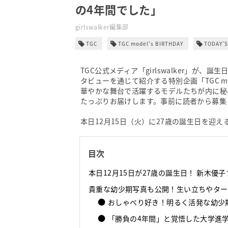
の4年間でした」
girlswalker編集部
TGC
TGC model's BIRTHDAY
TODAY’S
TGC公式メディア「girlswalker」が
タビューを通じて紹介する特別企画「TGC model
華やかな舞台で活躍するモデルたちが内に秘
たっぷりお届けします。事前に読者から募集
本日12月15日（火）に27歳の誕生日を迎
目次
本日12月15日が27歳の誕生日！ 新木優子プロフ
貴重な幼少期写真も公開！生い立ちやター
おしゃべり好き！明るく活発な幼少
「勝負の4年間」と覚悟した大学進学