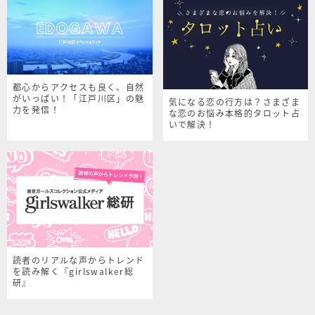
都心からアクセスも良く、自然
がいっぱい！「江戸川区」の魅
気になる恋の行方は？さまざま
力を発信！
な恋のお悩み本格的タロット占
いで解決！
読者のリアルな声からトレンド
を読み解く『girlswalker総
研』