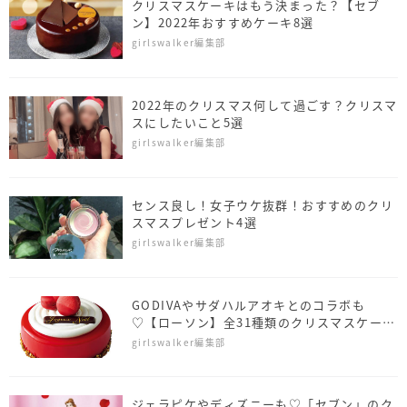
クリスマスケーキはもう決まった？【セブ
ン】2022年おすすめケーキ8選
girlswalker編集部
2022年のクリスマス何して過ごす？クリスマ
スにしたいこと5選
girlswalker編集部
センス良し！女子ウケ抜群！おすすめのクリ
スマスプレゼント4選
girlswalker編集部
GODIVAやサダハルアオキとのコラボも
♡【ローソン】全31種類のクリスマスケーキ
がお目見え
girlswalker編集部
ジェラピケやディズニーも♡「セブン」のク