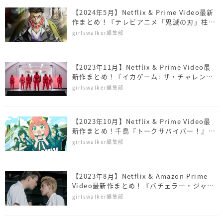
【2024年5月】Netflix & Prime Video最新
作まとめ！『テレビアニメ「鬼滅の刃」柱稽
古編』、映画『ゴジラ』シリーズなどが配信
girlswalker編集部
【2023年11月】Netflix & Prime Video最
新作まとめ！『イカゲーム: ザ・チャレン
ジ』『進撃の巨人 The Final Season Part
girlswalker編集部
4』などが配信
【2023年10月】Netflix & Prime Video最
新作まとめ！千鳥『トークサバイバー！』シ
ーズン2、『SPY×FAMILY』Season 2など
girlswalker編集部
が配信
【2023年8月】Netflix & Amazon Prime
Video最新作まとめ！『バチェラー・ジャパ
ン』シーズン5や『東京リベンジャーズ』が
girlswalker編集部
配信