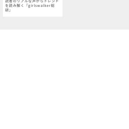
読者のリアルな声からトレンド
を読み解く『girlswalker総
研』