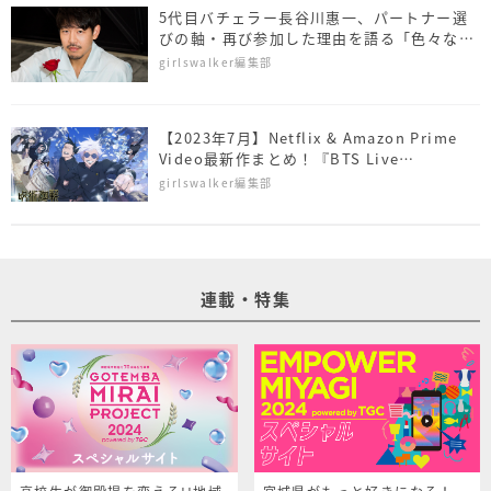
5代目バチェラー長谷川惠一、パートナー選
びの軸・再び参加した理由を語る「色々な意
見があるとは思いますが」
girlswalker編集部
【2023年7月】Netflix & Amazon Prime
Video最新作まとめ！『BTS Live
Collection』や『呪術廻戦』 第2期が配信
girlswalker編集部
連載・特集