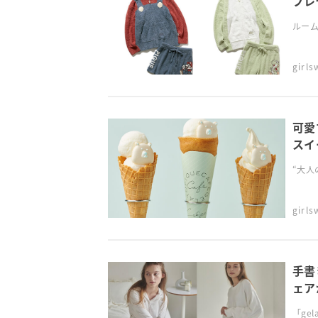
プレ
ルーム
girl
可愛
スイ
“大人
girl
手書
ェア
「ge