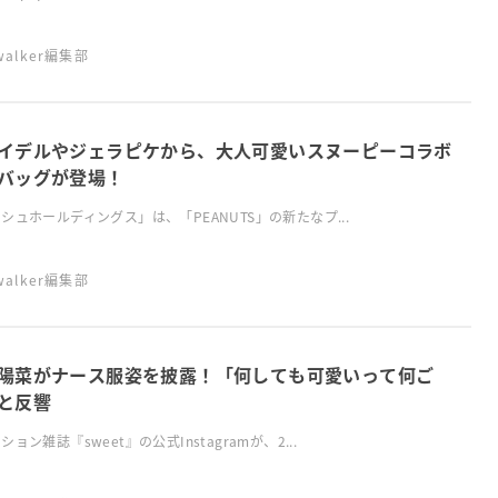
swalker編集部
イデルやジェラピケから、大人可愛いスヌーピーコラボ
バッグが登場！
シュホールディングス」は、「PEANUTS」の新たなプ...
swalker編集部
陽菜がナース服姿を披露！「何しても可愛いって何ご
と反響
ション雑誌『sweet』の公式Instagramが、2...