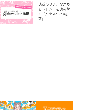
読者のリアルな声か
らトレンドを読み解
く『girlswalker総
研』