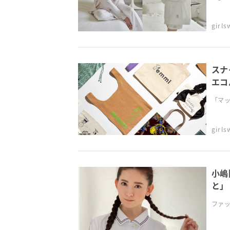
girl
スナ
エコ
「マッ
girl
小嶋
と」
ファッ