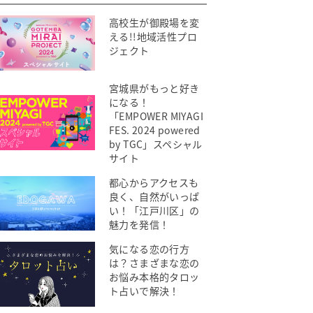
高校生が御殿場を変
える!!地域活性プロ
ジェクト
宮城県がもっと好き
になる！
「EMPOWER MIYAGI
FES. 2024 powered
by TGC」スペシャル
サイト
都心からアクセスも
良く、自然がいっぱ
い！「江戸川区」の
魅力を発信！
気になる恋の行方
は？さまざまな恋の
お悩み本格的タロッ
ト占いで解決！