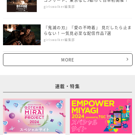
girlswalker編集部
『鬼滅の刃』『愛の不時着』 見だしたら止ま
らない！一気見必至な配信作品7選
girlswalker編集部
MORE
連載・特集