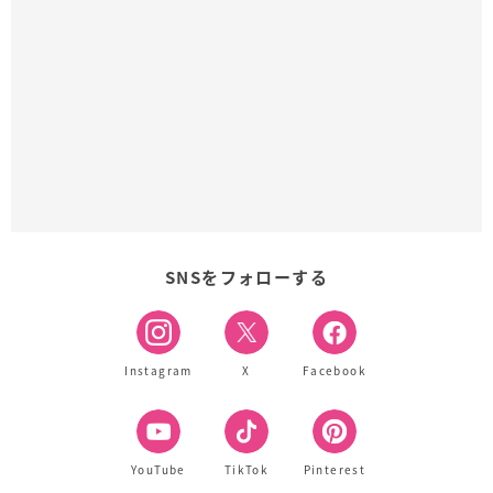
SNSをフォローする
Instagram
X
Facebook
YouTube
TikTok
Pinterest