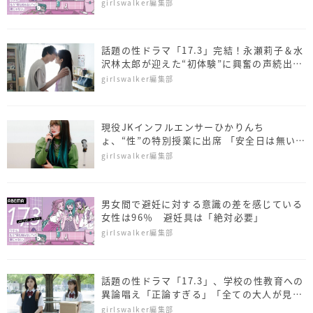
知って欲しい」
girlswalker編集部
話題の性ドラマ「17.3」完結！永瀬莉子＆水
沢林太郎が迎えた“初体験”に興奮の声続出
「女子の理想が詰まってる」
girlswalker編集部
現役JKインフルエンサーひかりんち
ょ、“性”の特別授業に出席 「安全日は無い」
に驚きも
girlswalker編集部
男女間で避妊に対する意識の差を感じている
女性は96％ 避妊具は「絶対必要」
girlswalker編集部
話題の性ドラマ「17.3」、学校の性教育への
異論唱え「正論すぎる」「全ての大人が見る
べき」の声
girlswalker編集部