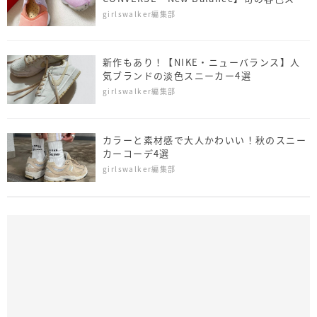
ーカー4選
girlswalker編集部
新作もあり！【NIKE・ニューバランス】人
気ブランドの淡色スニーカー4選
girlswalker編集部
カラーと素材感で大人かわいい！秋のスニー
カーコーデ4選
girlswalker編集部