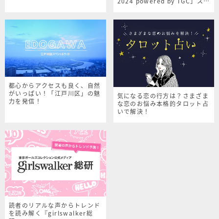
2024 powered by TGC」スペ
シャルサイト
都心からアクセスも良く、自然
がいっぱい！「江戸川区」の魅
気になる恋の行方は？さまざま
力を発信！
な恋のお悩み本格的タロット占
いで解決！
読者のリアルな声からトレンド
を読み解く『girlswalker総