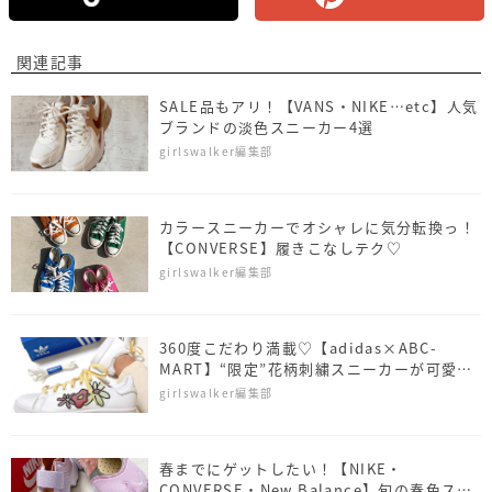
関連記事
SALE品もアリ！【VANS・NIKE…etc】人気
ブランドの淡色スニーカー4選
girlswalker編集部
カラースニーカーでオシャレに気分転換っ！
【CONVERSE】履きこなしテク♡
girlswalker編集部
360度こだわり満載♡【adidas×ABC-
MART】“限定”花柄刺繍スニーカーが可愛す
ぎて争奪戦…！
girlswalker編集部
春までにゲットしたい！【NIKE・
CONVERSE・New Balance】旬の春色スニ