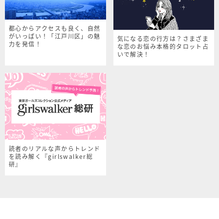
都心からアクセスも良く、自然
がいっぱい！「江戸川区」の魅
気になる恋の行方は？さまざま
力を発信！
な恋のお悩み本格的タロット占
いで解決！
読者のリアルな声からトレンド
を読み解く『girlswalker総
研』