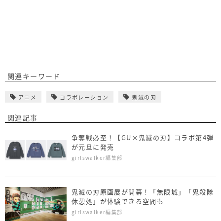
関連キーワード
アニメ
コラボレーション
鬼滅の刃
関連記事
争奪戦必至！【GU×鬼滅の刃】コラボ第4弾
が元旦に発売
girlswalker編集部
鬼滅の刃原画展が開幕！「無限城」「鬼殺隊
休憩処」が体験できる空間も
girlswalker編集部