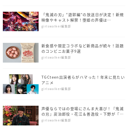
「鬼滅の刃」“遊郭編”の放送日が決定！新規
映像やキャスト解禁！堕姫の声優は…
girlswalker編集部
新食感や限定コラボなど新商品が続々！話題
のコンビニお菓子9選
girlswalker編集部
TGCteen出演者らがハマった！年末に見たい
アニメ
girlswalker編集部
声優ならではの登場にさんま大喜び！『鬼滅
の刃』炭治郎役・花江＆善逸役・下野が『さ
んまのまんま』に出演
girlswalker編集部