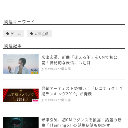
関連キーワード
ゲーム
米津玄師
関連記事
米津玄師、新曲『迷える羊』をCMで初公
開！神秘的な表情にも注目
girlswalker編集部
最旬アーティスト勢揃い！「レコチョク上半
期ランキング2019」が発表
girlswalker編集部
米津玄師、初CMでダンスを披露！話題の新
曲『Flamingo』の誕生秘話も明かす