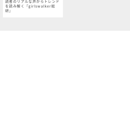
読者のリアルな声からトレンド
を読み解く『girlswalker総
研』