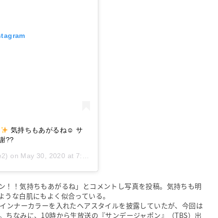
stagram
！
気持ちもあがるね☺︎ サ
謝??
e2) on
May 30, 2020 at 7:47pm PDT
ン！！気持ちもあがるね」とコメントし写真を投稿。気持ちも明
ような白肌にもよく似合っている。
のインナーカラーを入れたヘアスタイルを披露していたが、今回は
。ちなみに、10時から生放送の『サンデージャポン』（TBS）出