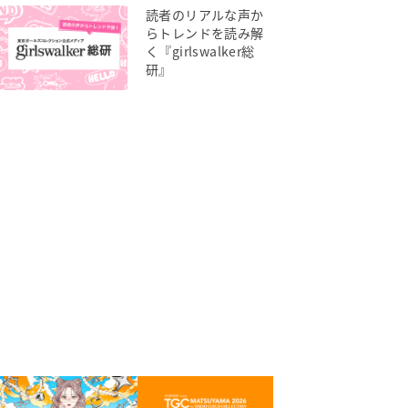
読者のリアルな声か
らトレンドを読み解
く『girlswalker総
研』