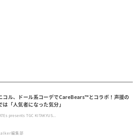
ニコル、ドール系コーデでCareBears™とコラボ！声援の
では「人気者になった気分」
TEs presents TGC KITAKYUS...
swalker編集部