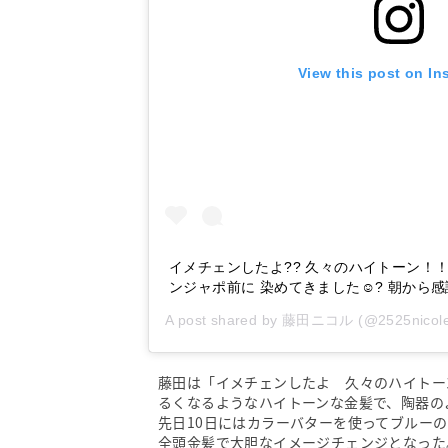
View this post on In
イメチェンしたよ?? 久々のハイトーン！
ンジャポ前に 染めてきました☺︎? 朝から感
A post shared by
藤田ニコル
(@2525nicol
藤田は「イメチェンしたよ 久々のハイトー
るくなるようなハイトーンな金髪で、陶器の
先日10日にはカラーバターを使ってブルー
全頭金髪で大胆なイメージチェンジとなった