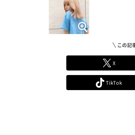
この記
X
TikTok