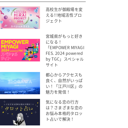
高校生が御殿場を変
える!!地域活性プロ
ジェクト
宮城県がもっと好き
になる！
「EMPOWER MIYAGI
FES. 2024 powered
by TGC」スペシャル
サイト
都心からアクセスも
良く、自然がいっぱ
い！「江戸川区」の
魅力を発信！
気になる恋の行方
は？さまざまな恋の
お悩み本格的タロッ
ト占いで解決！