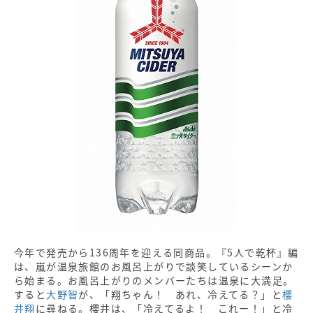
今年で発売から136周年を迎える同商品。『5人で乾杯』編
は、嵐が温泉旅館のお風呂上がりで談笑しているシーンか
ら始まる。お風呂上がりのメンバーたちは温泉に大満足。
すると
大野智
が、「翔ちゃん！ あれ、冷えてる？」と
櫻
井翔
に尋ねる。櫻井は、「冷えてるよ！ これー！」と冷