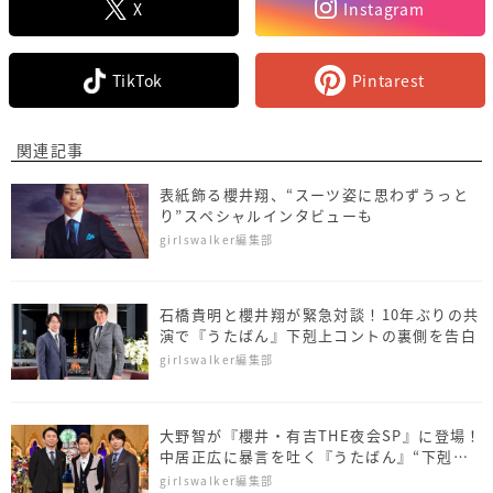
X
Instagram
TikTok
Pintarest
関連記事
表紙飾る櫻井翔、“スーツ姿に思わずうっと
り”スペシャルインタビューも
girlswalker編集部
石橋貴明と櫻井翔が緊急対談！10年ぶりの共
演で『うたばん』下剋上コントの裏側を告白
girlswalker編集部
大野智が『櫻井・有吉THE夜会SP』に登場！
中居正広に暴言を吐く『うたばん』“下剋上
シーン”を特別大公開
girlswalker編集部