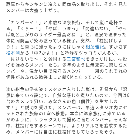
蔵庫からキンキンに冷えた同商品を取り出し、それを見た
メンバーは大盛り上がり。
「カンパーイ！」と素敵な温泉旅行、そして嵐に乾杯す
る。「くぅー！」「やば、うまっ」「間違いない」「やっ
ぱ風呂上がりのサイダー最高だね！」と、温泉で温まった
体に同商品が染み渡っている様子。突然、「枕投げしよ
う！」と童心に帰ったようにはしゃぐ
相葉雅紀
。すかさず
松本潤
から「中2かよ！」と冷静なツッコミが入るが、
「負けないぞ〜」と賛同する
二宮和也
をきっかけに、枕投
げを始めるメンバーたち。少年のように無邪気に楽しむメ
ンバーや、温かい目で見守るメンバー……嵐のそれぞれの
個性があふれる微笑ましい新CMとなっている。
淡い紺色の浴衣姿でスタジオ入りした嵐は、監督から「温
泉に来ている設定で、自然な感じを撮りたいので、今回は6
台のカメラで狙い、みなさんの色（個性）を生かしま
す！」と説明を受けた。メンバーは、早速スタジオ内にセ
ットされた旅館の1室へ移動。本当に温泉旅行に来ている
かのように、リラックスして撮影に臨むメンバー。そんな
中、枕投げをするシーンでは、よりリアルさを追求するた
め、メンバーには自由に枕投げをしてもらったそう。