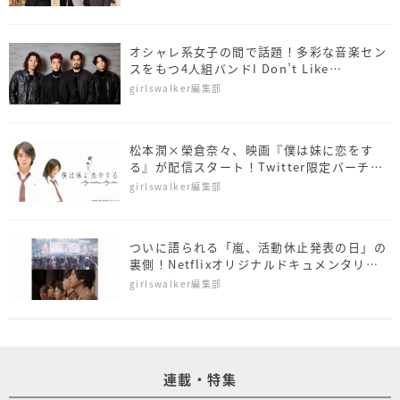
オシャレ系女子の間で話題！多彩な音楽セン
スをもつ4人組バンドI Don’t Like
Mondays.って？
girlswalker編集部
松本潤×榮倉奈々、映画『僕は妹に恋をす
る』が配信スタート！Twitter限定バーチャ
ル背景も公開
girlswalker編集部
ついに語られる「嵐、活動休止発表の日」の
裏側！Netflixオリジナルドキュメンタリー
「ARASHI’s Diary -Voyage-」
girlswalker編集部
連載・特集