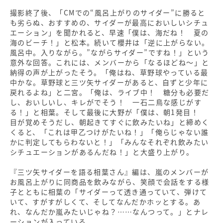
撮影終了後、「CMでの“風呂上がりのサイダー”に勝ると
も劣らぬ、おすすめの、サイダーが最高においしいシチュ
エーション」を聞かれると、早速「僕は、海だね！ 夏の
海のビーチ！」と松本。続いて櫻井は「逆に上がらない。
風呂中。入りながら。”ながらサイダー”ですね！」という
意外な回答。これには、メンバーから「なるほどね〜」と
納得の声が上がったそう。「俺はね、草野球やっている最
中かな。草野球と三ツ矢サイダーがあると、自ずと少年に
戻れるよね」と二宮。「俺は、ライブ中！ 糖分も必要だ
し、おいしいし、キレがでそう！ 一石二鳥な感じがす
る！」と相葉。そして最後に大野が「僕は、朝1発目！
目が覚めそうだし、朝起きてすぐに飲みたいね」と締めく
くると、「これは甲乙つけがたいね！」「俺らじゃない誰
かに判定してもらわないと！」「みんなそれぞれ飲みたい
シチュエーションがあるんだね！」と大盛り上がり。
『三ツ矢サイダーを語る相葉さん』編は、嵐のメンバーが
お風呂上がりに同商品を飲みながら、笑顔で会話をする様
子とともに相葉の「サイダーって透き通っていて、弾けて
いて、すがすがしくて、そしてなんだかホッとする。あ
れ、なんだか嵐みたいじゃね？……なんつって。」とナレ
ーションが入っている。