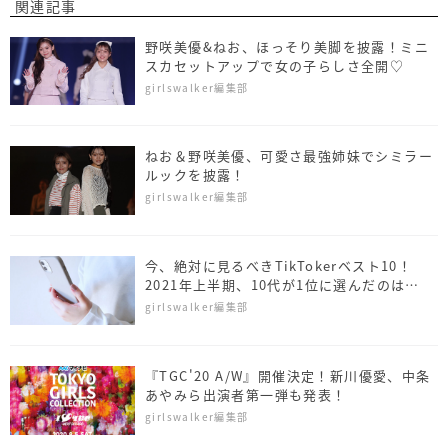
関連記事
野咲美優&ねお、ほっそり美脚を披露！ミニ
スカセットアップで女の子らしさ全開♡
girlswalker編集部
ねお＆野咲美優、可愛さ最強姉妹でシミラー
ルックを披露！
girlswalker編集部
今、絶対に見るべきTikTokerベスト10！
2021年上半期、10代が1位に選んだのは…
girlswalker編集部
『TGC'20 A/W』開催決定！新川優愛、中条
あやみら出演者第一弾も発表！
girlswalker編集部