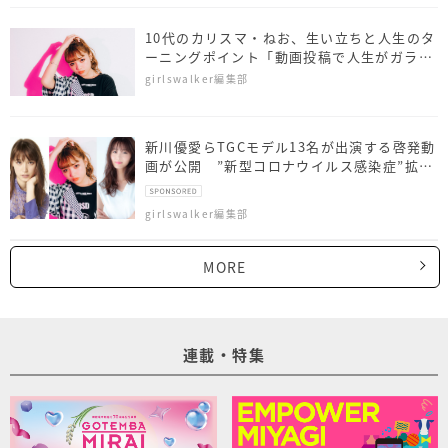
10代のカリスマ・ねお、生い立ちと人生のタ
ーニングポイント「動画投稿で人生がガラッ
と…」
girlswalker編集部
新川優愛らTGCモデル13名が出演する啓発動
画が公開 ”新型コロナウイルス感染症”拡大
防止呼びかけ
girlswalker編集部
MORE
連載・特集