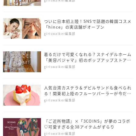
girlswalker編集部
ついに日本初上陸！SNSで話題の韓国コスメ
「hince」の実店舗がオープン
girlswalker編集部
着るだけで可愛くなれる？スナイデルホーム
「美容パジャマ」初のポップアップストアが
オープン
girlswalker編集部
人気台湾カステラ＆デビルサンドも食べられ
る！関東初上陸のフルーツパーラーが今だけ
オープン
girlswalker編集部
『ご近所物語』×「3COINS」が夢のコラボ
♡可愛すぎる全38アイテムがずらり
girlswalker編集部