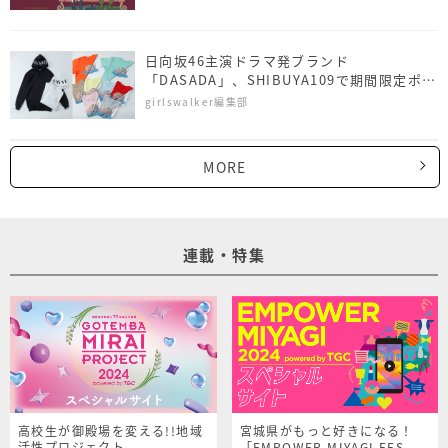
日向坂46主演ドラマ発ブランド
「DASADA」、SHIBUYA109で期間限定ポッ
プアップストアを展開
girlswalker編集部
MORE
連載・特集
高校生が御殿場を変える!!地域
宮城県がもっと好きになる！
活性プロジェクト
「EMPOWER MIYAGI FES.