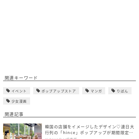
関連キーワード
イベント
ポップアップストア
マンガ
りぼん
少女漫画
関連記事
韓国の店舗をイメージしたデザイン♡連日大
行列の「hince」ポップアップが期間限定で
渋谷に登場！