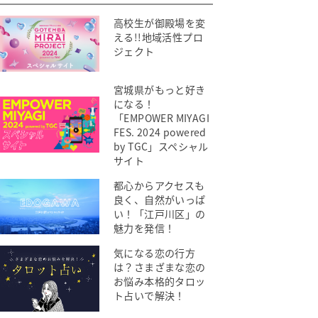
高校生が御殿場を変
える!!地域活性プロ
ジェクト
宮城県がもっと好き
になる！
「EMPOWER MIYAGI
FES. 2024 powered
by TGC」スペシャル
サイト
都心からアクセスも
良く、自然がいっぱ
い！「江戸川区」の
魅力を発信！
気になる恋の行方
は？さまざまな恋の
お悩み本格的タロッ
ト占いで解決！