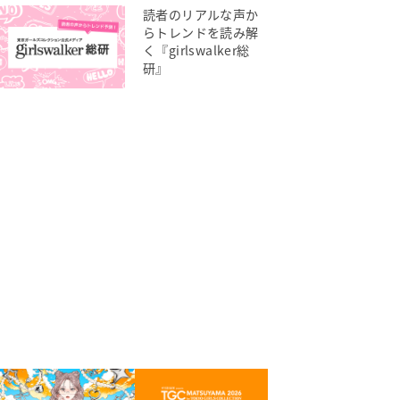
読者のリアルな声か
らトレンドを読み解
く『girlswalker総
研』