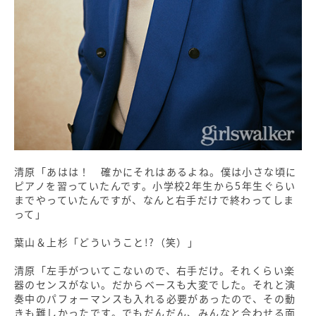
清原「あはは！ 確かにそれはあるよね。僕は小さな頃に
ピアノを習っていたんです。小学校2年生から5年生ぐらい
までやっていたんですが、なんと右手だけで終わってしま
って」
葉山＆上杉「どういうこと!?（笑）」
清原「左手がついてこないので、右手だけ。それくらい楽
器のセンスがない。だからベースも大変でした。それと演
奏中のパフォーマンスも入れる必要があったので、その動
きも難しかったです。でもだんだん、みんなと合わせる面