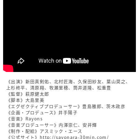
《出演》新田真剣佑、北村匠海、久保田紗友、葉山奨之、
上杉柊平、清原翔、牧瀬里穂、筒井道隆、松重豊
《監督》萩原健太郎
《脚本》大島里美
《エグゼクティブプロデューサー》豊島雅郎、茨木政彦
《企画・プロデュース》井手陽子
《音楽》Rayons
《音楽プロデューサー》内澤崇仁、安井輝
《制作・配給》アスミック・エース
《公式サイト》http://sayonara-30min.com/