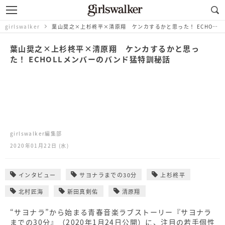
girlswalker
葉山奨之×上杉柊平×清原翔 ケンカするかと思った！ ECHOLLメンバーのバンド猛特訓秘話
葉山奨之×上杉柊平×清原翔 ケンカするかと思っ
た！ ECHOLLメンバーのバンド猛特訓秘話
girlswalker編集部
2020年01月22日 (水)
インタビュー
サヨナラまでの30分
上杉柊平
北村匠海
新田真剣佑
清原翔
“サヨナラ”から始まる青春音楽ラブストーリー『サヨナラ
までの30分』（2020年1月24日公開）に、注目の若手個性