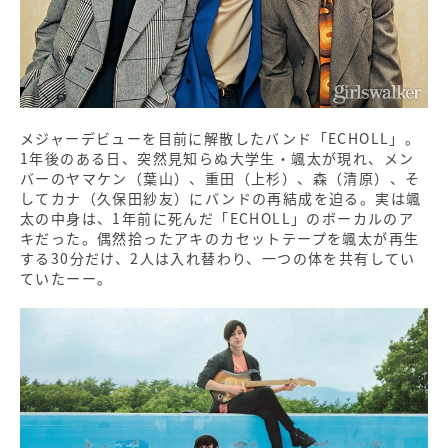
メジャーデビューを目前に解散したバンド「ECHOLL」。
1年後のある日、突然見知らぬ大学生・颯太が現れ、メン
バーのヤマケン（葉山）、重田（上杉）、森（清原）、そ
してカナ（久保田紗友）にバンドの再結成を迫る。実は颯
太の中身は、1年前に死んだ「ECHOLL」のボーカルのア
キだった。偶然拾ったアキのカセットテープを颯太が再生
する30分だけ、2人は入れ替わり、一つの体を共有してい
ていたーー。