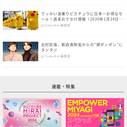
でっかい波乗りピカチュウに日本一お得なセ
ール！週末おでかけ情報〈2020年1月24日～
26日〉
girlswalker編集部
北村匠海、新田真剣佑からの“頭ポンポン”に
タジタジ
girlswalker編集部
連載・特集