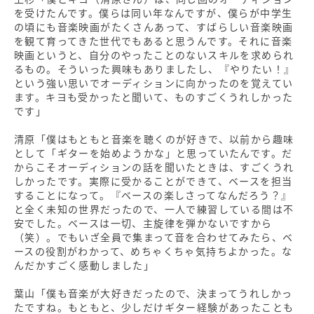
を受けたんです。僕らは同い年なんですが、僕らが中学生
の頃にも音楽映画がたくさんあって、すばらしい音楽映画
を観て育ってきた世代でもあると思うんです。それに音楽
映画というと、自分のやったことのないスキルを求められ
るもの。そういった興味もありましたし、『やりたい！』
という強い思いでオーディションに向かったのを覚えてい
ます。キヨも受かったと聞いて、ものすごくうれしかった
です」
清原「僕はもともと音楽を聴くのが好きで、以前から趣味
として「ギターを始めようかな」と思っていたんです。だ
からこそオーディションの話を聞いたときは、すごくうれ
しかったです。実際に受かることができて、ベースを担当
することになって。『ベースの楽しさってなんだろう？』
と全く未知の世界だったので、一人で練習している間は不
安でした。ベースは一切、主旋律を弾かないですから
（笑）。でもいざ全員で集まって音を合わせてみたら、ベ
ースの役割がわかって、めちゃくちゃ気持ちよかった。な
んだかすごく感動しました」
葉山「僕も音楽が大好きだったので、決まってうれしかっ
たですね。もともと、少しだけギター経験があったことも