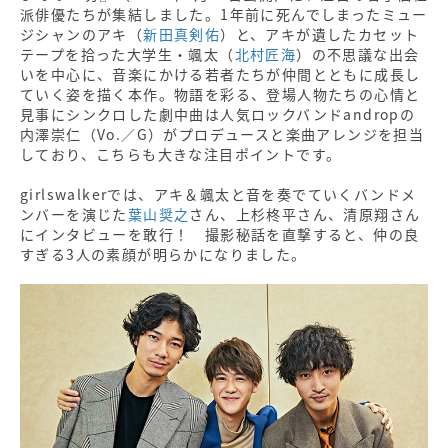
派俳優たちが集結しました。1年前に死んでしまったミュー
ジシャンのアキ（
新田真剣佑
）と、アキが遺したカセット
テープを拾った大学生・颯太（
北村匠海
）の不思議な出会
いを中心に、音楽にかける若者たちが仲間とともに成長し
ていく姿を描く本作。物語を彩る、登場人物たちの心情と
見事にシンクロした劇中曲は人気ロックバンドandropの
内澤崇仁（Vo.／G）がプロデュースと楽曲アレンジを担当
しており、こちらも大きな注目ポイントです。
girlswalkerでは、アキ＆颯太と音を奏でていくバンドメ
ンバーを演じた
葉山奨之
さん、上杉柊平さん、清原翔さん
にインタビューを敢行！ 撮影秘話を直撃すると、仲の良
すぎる3人の素顔が明らかになりました。