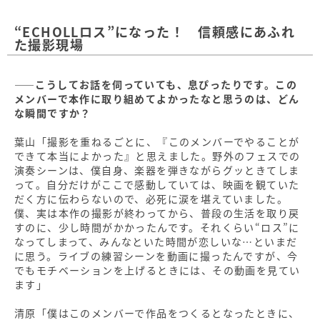
“ECHOLLロス”になった！ 信頼感にあふれ
た撮影現場
――こうしてお話を伺っていても、息ぴったりです。この
メンバーで本作に取り組めてよかったなと思うのは、どん
な瞬間ですか？
葉山「撮影を重ねるごとに、『このメンバーでやることが
できて本当によかった』と思えました。野外のフェスでの
演奏シーンは、僕自身、楽器を弾きながらグッときてしま
って。自分だけがここで感動していては、映画を観ていた
だく方に伝わらないので、必死に涙を堪えていました。
僕、実は本作の撮影が終わってから、普段の生活を取り戻
すのに、少し時間がかかったんです。それくらい“ロス”に
なってしまって、みんなといた時間が恋しいな…といまだ
に思う。ライブの練習シーンを動画に撮ったんですが、今
でもモチベーションを上げるときには、その動画を見てい
ます」
清原「僕はこのメンバーで作品をつくるとなったときに、