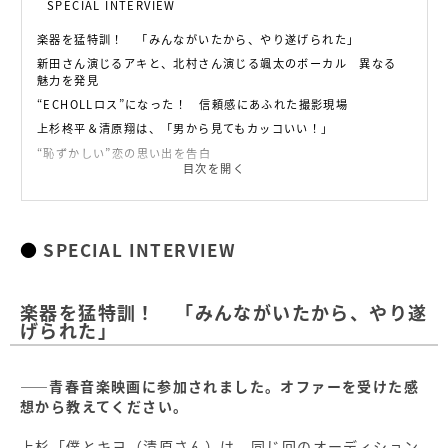
SPECIAL INTERVIEW
楽器を猛特訓！ 「みんながいたから、やり遂げられた」
新田さん演じるアキと、北村さん演じる颯太のボーカル 異なる
魅力を発見
“ECHOLLロス”になった！ 信頼感にあふれた撮影現場
上杉柊平＆清原翔は、「男から見てもカッコいい！」
“恥ずかしい”恋の思い出を告白
目次を開く
INFORMATION
SPECIAL INTERVIEW
楽器を猛特訓！ 「みんながいたから、やり遂
げられた」
――青春音楽映画に参加されました。オファーを受けた感
想から教えてください。
上杉「僕とキヨ（清原さん）は、同じ回のオーディション