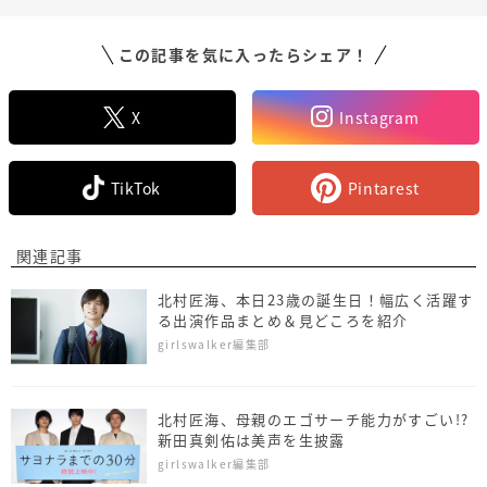
この記事を気に入ったらシェア！
X
Instagram
TikTok
Pintarest
関連記事
北村匠海、本日23歳の誕生日！幅広く活躍す
る出演作品まとめ＆見どころを紹介
girlswalker編集部
北村匠海、母親のエゴサーチ能力がすごい!?
新田真剣佑は美声を生披露
girlswalker編集部