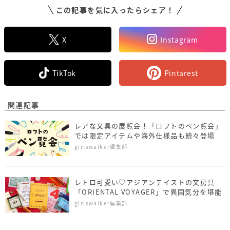
この記事を気に入ったらシェア！
X
Instagram
TikTok
Pintarest
関連記事
レアな文具の展覧会！「ロフトのペン覧会」
では限定アイテムや海外仕様品も続々登場
girlswalker編集部
レトロ可愛い♡アジアンテイストの文房具
「ORIENTAL VOYAGER」で異国気分を堪能
girlswalker編集部