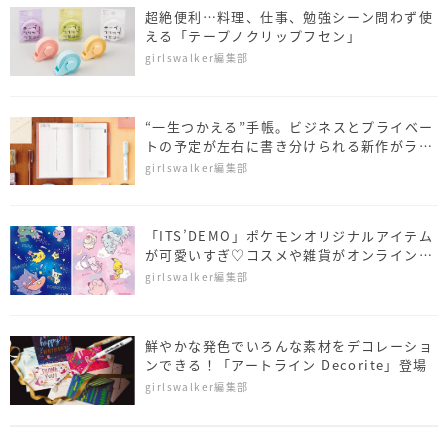
超絶便利…料理、仕事、勉強シーン問わず使
える「テープノクリップフセン」
girlswalker編集部
“一生つかえる”手帳。ビジネスとプライベー
トの予定が左右に書き分けられる新作がライ
ンアップ
girlswalker編集部
「ITS’DEMO」ポケモンオリジナルアイテム
が可愛いすぎ♡コスメや雑貨がオンラインス
トアで先行発売
girlswalker編集部
鮮やかな発色でいろんな素材をデコレーショ
ンできる！「アートライン Decorite」登場
girlswalker編集部