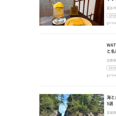
富谷市
SPO
girl
WA
と名
全国各
SPO
girl
海と
5選
宮城県