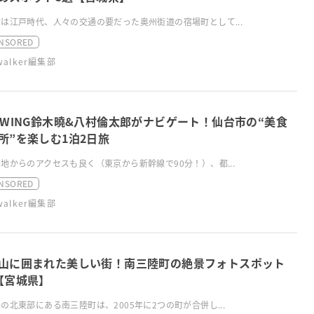
は江戸時代、人々の交通の要だった奥州街道の宿場町として...
NSORED
swalker編集部
TWING鈴木曉&八村倫太郎がナビゲート！仙台市の“美食
所”を楽しむ1泊2日旅
地からのアクセスも良く（東京から新幹線で90分！）、都...
NSORED
swalker編集部
山に囲まれた美しい街！南三陸町の絶景フォトスポット
【宮城県】
の北東部にある南三陸町は、2005年に2つの町が合併し...