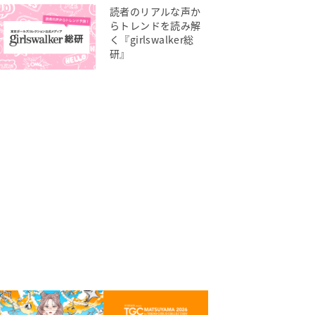
読者のリアルな声か
らトレンドを読み解
く『girlswalker総
研』