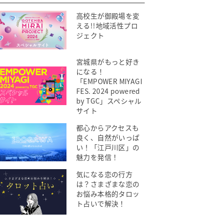
高校生が御殿場を変
える!!地域活性プロ
ジェクト
宮城県がもっと好き
になる！
「EMPOWER MIYAGI
FES. 2024 powered
by TGC」スペシャル
サイト
都心からアクセスも
良く、自然がいっぱ
い！「江戸川区」の
魅力を発信！
気になる恋の行方
は？さまざまな恋の
お悩み本格的タロッ
ト占いで解決！