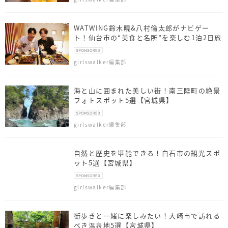
WATWING鈴木曉&八村倫太郎がナビゲー
ト！仙台市の“美食と名所”を楽しむ1泊2日旅
girlswalker編集部
海と山に囲まれた美しい街！南三陸町の絶景
フォトスポット5選【宮城県】
girlswalker編集部
自然と歴史を堪能できる！白石市の観光スポ
ット5選【宮城県】
girlswalker編集部
街歩きと一緒に楽しみたい！大崎市で訪れる
べき温泉地5選【宮城県】