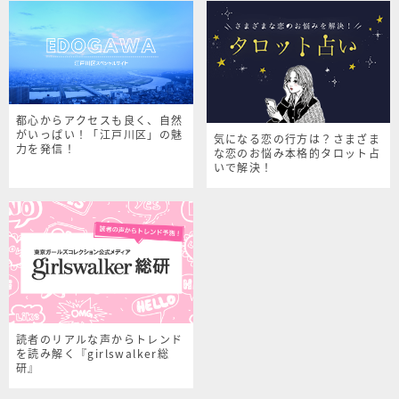
都心からアクセスも良く、自然
がいっぱい！「江戸川区」の魅
気になる恋の行方は？さまざま
力を発信！
な恋のお悩み本格的タロット占
いで解決！
読者のリアルな声からトレンド
を読み解く『girlswalker総
研』