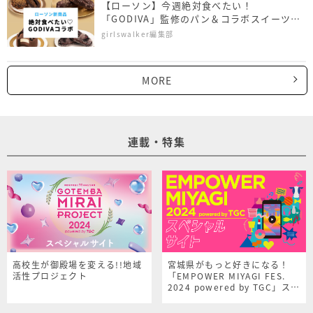
【ローソン】今週絶対食べたい！
「GODIVA」監修のパン＆コラボスイーツ4
商品
girlswalker編集部
MORE
連載・特集
高校生が御殿場を変える!!地域
宮城県がもっと好きになる！
活性プロジェクト
「EMPOWER MIYAGI FES.
2024 powered by TGC」スペ
シャルサイト