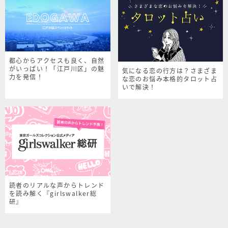
都心からアクセスも良く、自然
がいっぱい！「江戸川区」の魅
気になる恋の行方は？さまざま
力を発信！
な恋のお悩み本格的タロット占
いで解決！
読者のリアルな声からトレンド
を読み解く『girlswalker総
研』