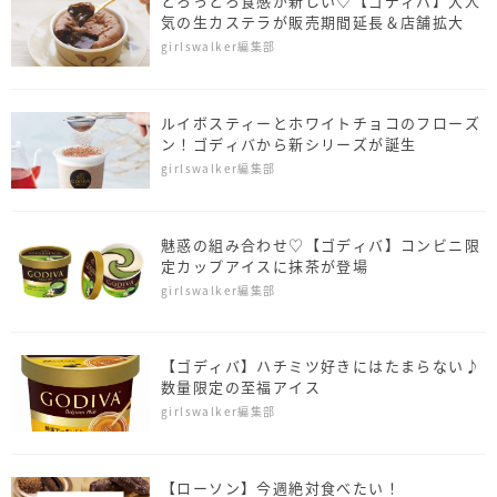
とろっとろ食感が新しい♡【ゴディバ】大人
気の生カステラが販売期間延長＆店舗拡大
girlswalker編集部
ルイボスティーとホワイトチョコのフローズ
ン！ゴディバから新シリーズが誕生
girlswalker編集部
魅惑の組み合わせ♡【ゴディバ】コンビニ限
定カップアイスに抹茶が登場
girlswalker編集部
【ゴディバ】ハチミツ好きにはたまらない♪
数量限定の至福アイス
girlswalker編集部
【ローソン】今週絶対食べたい！