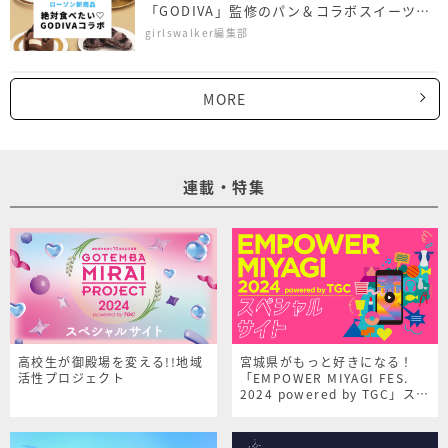
「GODIVA」監修のパン＆コラボスイーツ4
商品
girlswalker編集部
MORE
連載・特集
高校生が御殿場を変える!!地域
宮城県がもっと好きになる！
活性プロジェクト
「EMPOWER MIYAGI FES.
2024 powered by TGC」スペ
シャルサイト