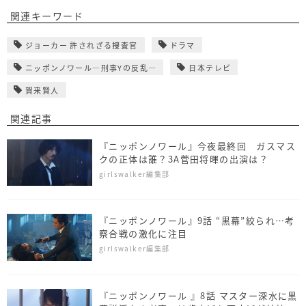
関連キーワード
ジョーカー 許されざる捜査官
ドラマ
ニッポンノワール―刑事Yの反乱―
日本テレビ
賀来賢人
関連記事
『ニッポンノワール』今夜最終回 ガスマス
クの正体は誰？3A菅田将暉の出演は？
girlswalker編集部
『ニッポンノワール』9話 “黒幕”絞られ…考
察合戦の激化に注目
girlswalker編集部
『ニッポンノワール 』8話 マスター深水に黒