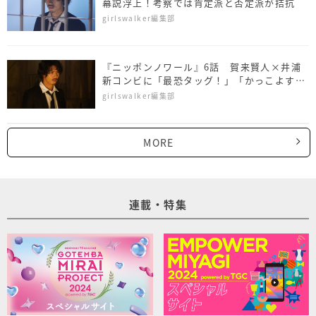
幕説浮上！考察では肯定派と否定派が拮抗
girlswalker編集部
『ニッポンノワール』6話 賀来賢人×井浦
新コンビに「最恐タッグ！」「かっこよす
ぎ」の声
girlswalker編集部
MORE
連載・特集