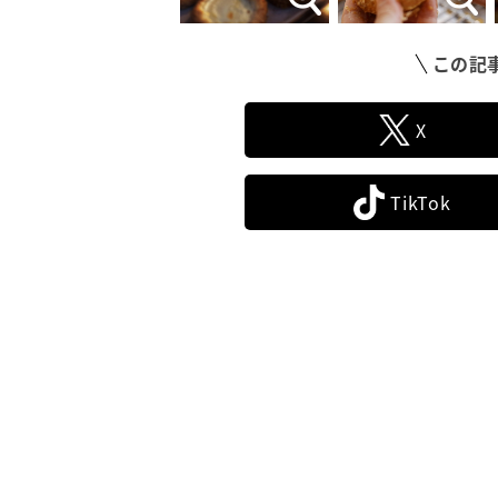
この記
X
TikTok