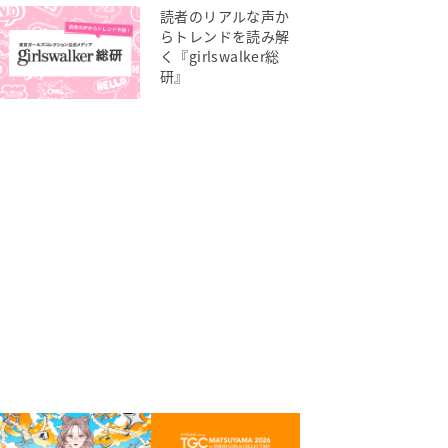
読者のリアルな声か
らトレンドを読み解
く『girlswalker総
研』