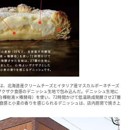
」は、北海道産クリームチーズとイタリア産マスカルポーネチーズ
ザクザク食感のデニッシュ生地で包み込んだ。デニッシュ生地に
白樺樹液×椿酵母）を使い、72時間かけて低温熟成発酵させ27層
食感と小麦の香りを感じられるデニッシュは、店内厨房で焼き上