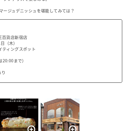
マージュデニッシュを堪能してみては？
王百貨店新宿店
1日（木）
イティングスポット
は20:00まで）
あり