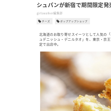
シュパンが新宿で期間限定発
girlswalker編集部
チーズ
ポップアップショップ
北海道のお取り寄せスイーツとして人気の「
ュデニッシュ・デニルタオ」を、東京・京王百
定で出店中。