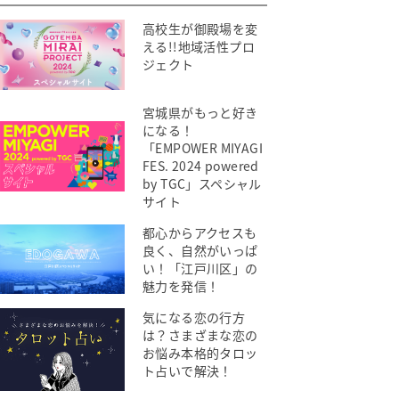
高校生が御殿場を変
える!!地域活性プロ
ジェクト
宮城県がもっと好き
になる！
「EMPOWER MIYAGI
FES. 2024 powered
by TGC」スペシャル
サイト
都心からアクセスも
良く、自然がいっぱ
い！「江戸川区」の
魅力を発信！
気になる恋の行方
は？さまざまな恋の
お悩み本格的タロッ
ト占いで解決！