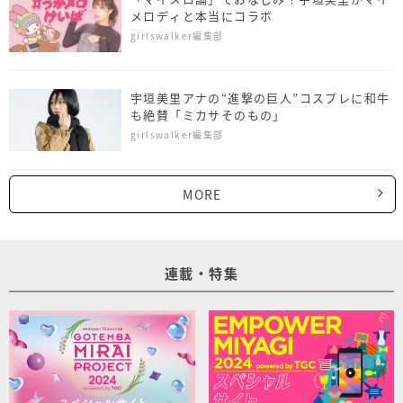
メロディと本当にコラボ
girlswalker編集部
宇垣美里アナの“進撃の巨人”コスプレに和牛
も絶賛「ミカサそのもの」
girlswalker編集部
MORE
連載・特集