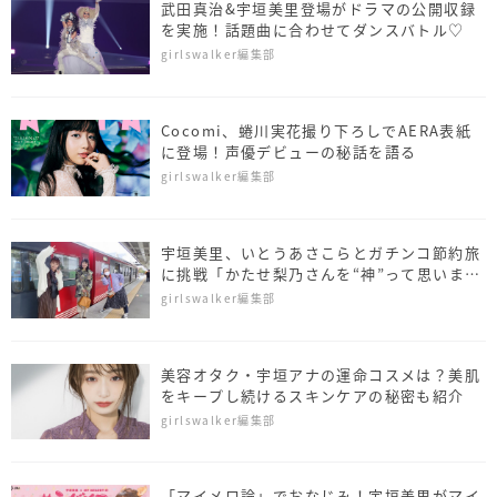
武田真治&宇垣美里登場がドラマの公開収録
を実施！話題曲に合わせてダンスバトル♡
girlswalker編集部
Cocomi、蜷川実花撮り下ろしでAERA表紙
に登場！声優デビューの秘話を語る
girlswalker編集部
宇垣美里、いとうあさこらとガチンコ節約旅
に挑戦「かたせ梨乃さんを“神”って思いまし
た」
girlswalker編集部
美容オタク・宇垣アナの運命コスメは？美肌
をキープし続けるスキンケアの秘密も紹介
girlswalker編集部
「マイメロ論」でおなじみ！宇垣美里がマイ