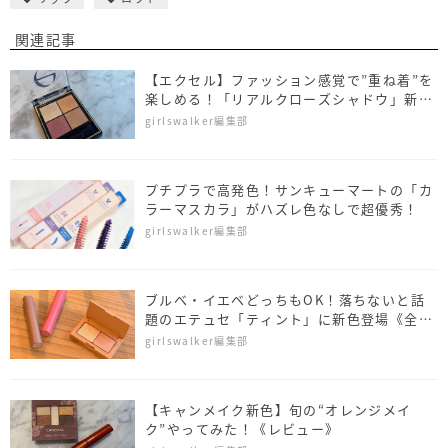
関連記事
【エクセル】ファッション感覚で”重ね着”を
楽しめる！「リアルクローズシャドウ」新色
レビュー
girlswalker編集部
プチプラで高発色！サンキューマートの「カ
ラーマスカラ」がハズレ色なしで超優秀！
girlswalker編集部
ブルベ・イエベどっちもOK！落ちないと話
題のエテュセ「ティント」に新色登場《全色
レビュー》
girlswalker編集部
【キャンメイク新色】旬の“オレンジメイ
ク”やってみた！《レビュー》