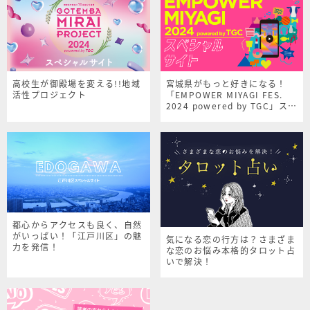
高校生が御殿場を変える!!地域
宮城県がもっと好きになる！
活性プロジェクト
「EMPOWER MIYAGI FES.
2024 powered by TGC」スペ
シャルサイト
都心からアクセスも良く、自然
がいっぱい！「江戸川区」の魅
気になる恋の行方は？さまざま
力を発信！
な恋のお悩み本格的タロット占
いで解決！