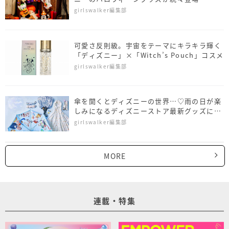
girlswalker編集部
可愛さ反則級。宇宙をテーマにキラキラ輝く
「ディズニー」×「Witch’s Pouch」コスメ
girlswalker編集部
傘を開くとディズニーの世界…♡雨の日が楽
しみになるディズニーストア最新グッズにう
っとり
girlswalker編集部
MORE
連載・特集