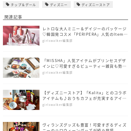
チップ＆デール
ディズニー
ディズニーストア
関連記事
レトロな大人ミニー＆デイジーのパッケージ
♡韓国発コスメ「PERIPERA」人気のItemコ
ラボ
girlswalker編集部
「MISSHA」人気アイテムがプリンセスデザ
インに♡可愛すぎるビューティー雑貨も勢揃
い
girlswalker編集部
【ディズニーストア】「Kalita」とのコラボ
アイテムも♪おうちカフェが充実するアイテ
ムがずらり
girlswalker編集部
ヴィランズグッズも豊富！可愛すぎるディズ
ニーのハロウィーングッズが続々登場