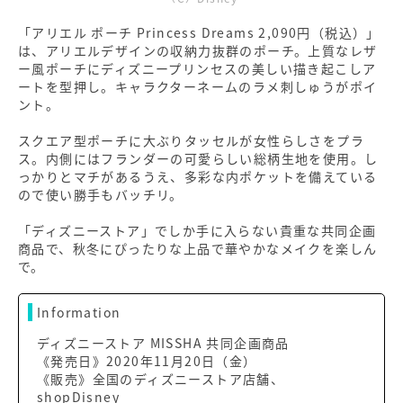
「アリエル ポーチ Princess Dreams 2,090円（税込）」
は、アリエルデザインの収納力抜群のポーチ。上質なレザ
ー風ポーチにディズニープリンセスの美しい描き起こしア
ートを型押し。キャラクターネームのラメ刺しゅうがポイ
ント。
スクエア型ポーチに大ぶりタッセルが女性らしさをプラ
ス。内側にはフランダーの可愛らしい総柄生地を使用。し
っかりとマチがあるうえ、多彩な内ポケットを備えている
ので使い勝手もバッチリ。
「ディズニーストア」でしか手に入らない貴重な共同企画
商品で、秋冬にぴったりな上品で華やかなメイクを楽しん
で。
Information
ディズニーストア MISSHA 共同企画商品
《発売日》2020年11月20日（金）
《販売》全国のディズニーストア店舗、
shopDisney