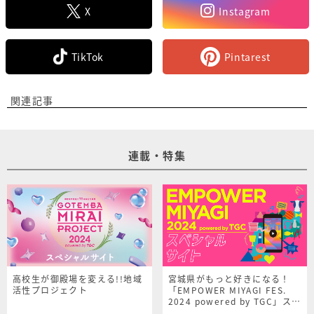
X
Instagram
TikTok
Pintarest
関連記事
連載・特集
高校生が御殿場を変える!!地域
宮城県がもっと好きになる！
活性プロジェクト
「EMPOWER MIYAGI FES.
2024 powered by TGC」スペ
シャルサイト