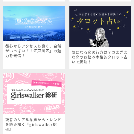
都心からアクセスも良く、自然
がいっぱい！「江戸川区」の魅
気になる恋の行方は？さまざま
力を発信！
な恋のお悩み本格的タロット占
いで解決！
読者のリアルな声からトレンド
を読み解く『girlswalker総
研』