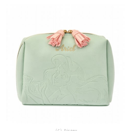
（C）Disney