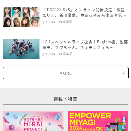
『TGC'21 S/S』オンライン開催決定！飯豊
まりえ、新川優愛、中条あやみら出演者第一
弾も発表！
girlswalker編集部
JO1スペシャルライブ披露！E-girls楓、佐藤
晴美、フワちゃん、ティモンディら
「TGC'20 A/W」出演者第4弾発表！
girlswalker編集部
MORE
連載・特集