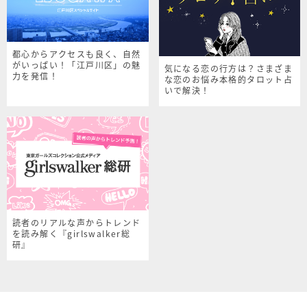
都心からアクセスも良く、自然
がいっぱい！「江戸川区」の魅
気になる恋の行方は？さまざま
力を発信！
な恋のお悩み本格的タロット占
いで解決！
読者のリアルな声からトレンド
を読み解く『girlswalker総
研』