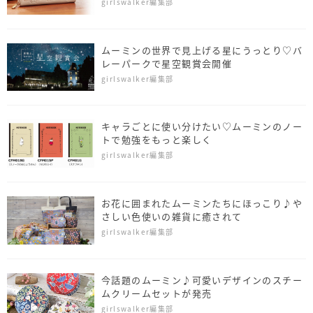
girlswalker編集部
ムーミンの世界で見上げる星にうっとり♡バ
レーパークで星空観賞会開催
girlswalker編集部
キャラごとに使い分けたい♡ムーミンのノー
トで勉強をもっと楽しく
girlswalker編集部
お花に囲まれたムーミンたちにほっこり♪や
さしい色使いの雑貨に癒されて
girlswalker編集部
今話題のムーミン♪可愛いデザインのスチー
ムクリームセットが発売
girlswalker編集部