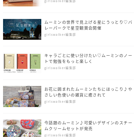
girlswalker編集部
ムーミンの世界で見上げる星にうっとり♡バ
レーパークで星空観賞会開催
girlswalker編集部
キャラごとに使い分けたい♡ムーミンのノー
トで勉強をもっと楽しく
girlswalker編集部
お花に囲まれたムーミンたちにほっこり♪や
さしい色使いの雑貨に癒されて
girlswalker編集部
今話題のムーミン♪可愛いデザインのスチー
ムクリームセットが発売
girlswalker編集部