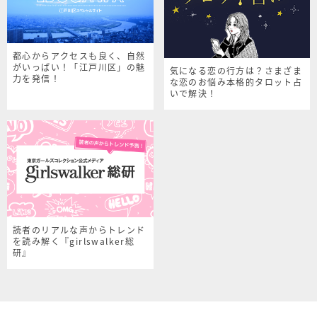
都心からアクセスも良く、自然
がいっぱい！「江戸川区」の魅
気になる恋の行方は？さまざま
力を発信！
な恋のお悩み本格的タロット占
いで解決！
読者のリアルな声からトレンド
を読み解く『girlswalker総
研』